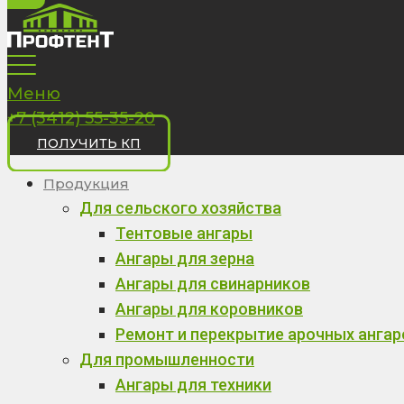
Меню
+7 (3412) 55-35-20
ПОЛУЧИТЬ КП
Продукция
Для сельского хозяйства
Тентовые ангары
Ангары для зерна
Ангары для свинарников
Ангары для коровников
Ремонт и перекрытие арочных ангар
Для промышленности
Ангары для техники