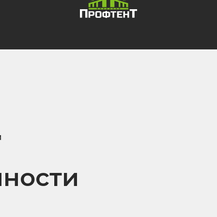
и
ности